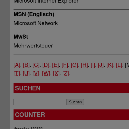
Microsoft Internet Explorer
MSN (Englisch)
Microsoft Network
MwSt
Mehrwertsteuer
[A]
.
[B]
.
[C]
.
[D]
.
[E]
.
[F]
.
[G]
.
[H]
.
[I]
.
[J]
.
[K]
.
[L]
. [
[T]
.
[U]
.
[V]
.
[W]
.
[X]
.
[Z]
.
SUCHEN
COUNTER
Besucher:
352352