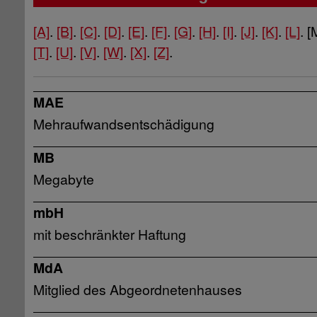
[A]
.
[B]
.
[C]
.
[D]
.
[E]
.
[F]
.
[G]
.
[H]
.
[I]
.
[J]
.
[K]
.
[L]
. [
[T]
.
[U]
.
[V]
.
[W]
.
[X]
.
[Z]
.
MAE
Mehraufwandsentschädigung
MB
Megabyte
mbH
mit beschränkter Haftung
MdA
Mitglied des Abgeordnetenhauses